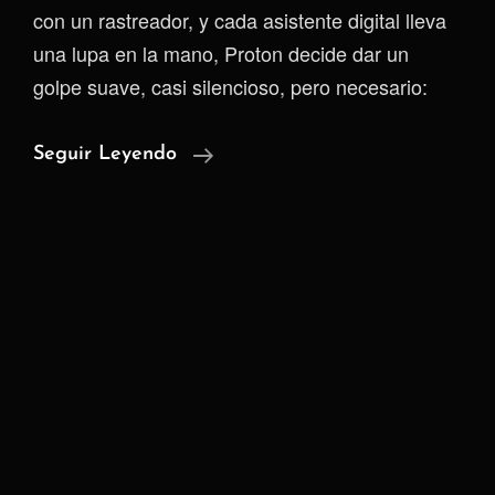
con un rastreador, y cada asistente digital lleva
una lupa en la mano, Proton decide dar un
golpe suave, casi silencioso, pero necesario:
Lumo:
Seguir Leyendo
Una
IA
Que
No
Quiere
Saber
Quién
Eres