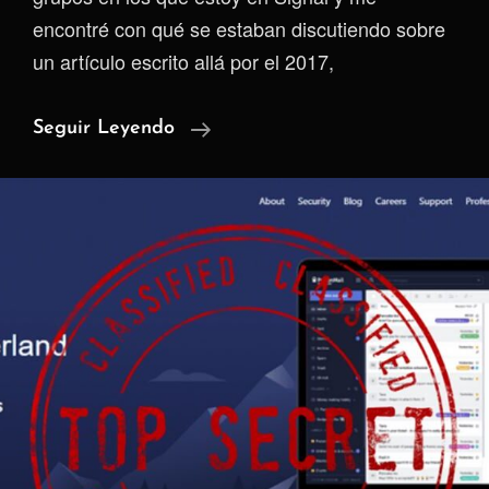
encontré con qué se estaban discutiendo sobre
un artículo escrito allá por el 2017,
ProtonMail:
Seguir Leyendo
De
La
Crítica
Al
Cambio
–
Lo
Que
Sí
Hicieron
Bien