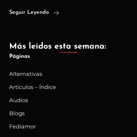
Cumplimiento
Seguir Leyendo
Legal
Vs
Privacidad:
Más leídos esta semana:
El
Páginas
Caso
De
Alternativas
ProtonMail
Y
Artículos – Índice
La
Audios
Ley
Blogs
Suiza
Fediamor