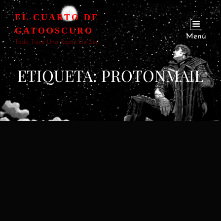
EL CUARTO DE
GATOOSCURO
Menú
Todo Tiene Una Razón De Ser
ETIQUETA:
PROTONMAIL