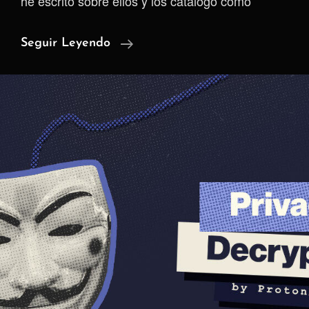
he escrito sobre ellos y los catalogo como
Otra
Seguir Leyendo
Vez
Proton
Mail
Involucrado
En
El
Arresto
De
Alguien