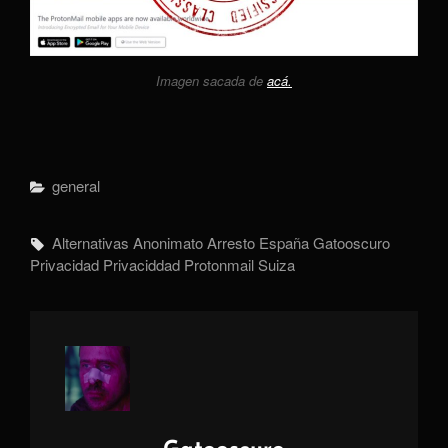
Imagen sacada de
acá.
Categorías
General
Etiquetas,
Alternativas
Anonimato
Arresto
España
Gatooscuro
Privacidad
Privaciddad
Protonmail
Suiza