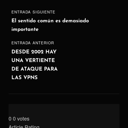
Navegación
Entrada
ENTRADA SIGUIENTE
de
siguiente
El sentido común es demasiado
importante
entradas
ENTRADA
ENTRADA ANTERIOR
ANTERIOR
DESDE 2002 HAY
UNA VERTIENTE
DE ATAQUE PARA
LAS VPNS
0
0
votes
Article Rating