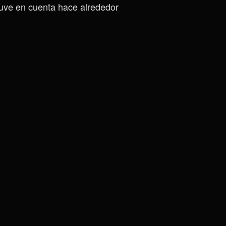
tuve en cuenta hace alrededor
Desactiva
El
Kill
Switch
Antes
De
Desinstalar
ProtoVPN
(o
Cualquier
VPN
Que
Lo