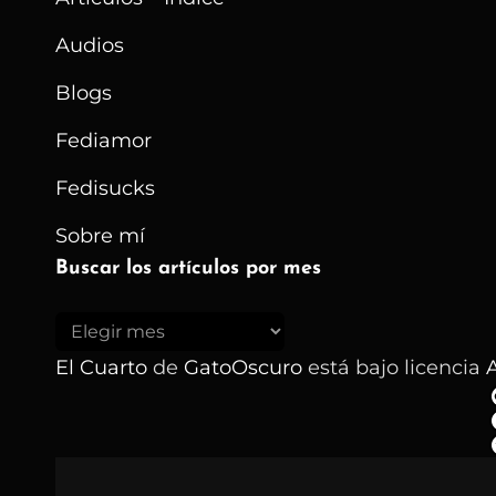
Audios
Blogs
Fediamor
Fedisucks
Sobre mí
Buscar los artículos por mes
Buscar
los
El Cuarto
de
GatoOscuro
está bajo licencia
A
artículos
por
mes