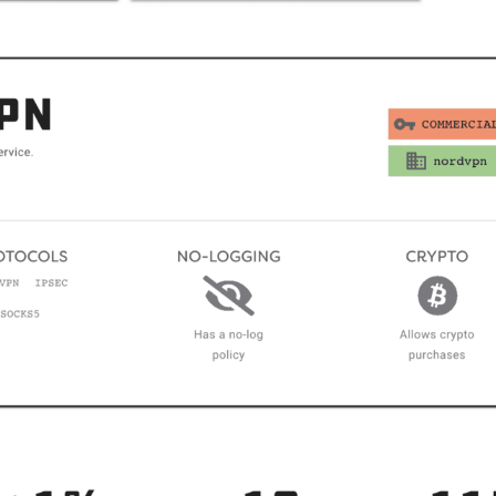
La
Ley
Suiza