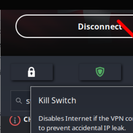
Las
VPNs