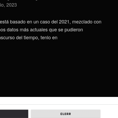
io, 2023
 está basado en un caso del 2021, mezclado con
unos datos más actuales que se pudieron
nscurso del tiempo, tenlo en
Cumplimiento
Legal
Vs
Privacidad:
El
Caso
De
ProtonMail
Y