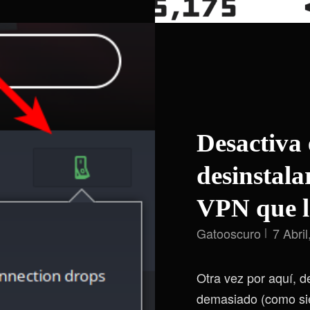
Desactiva 
desinstal
VPN que l
Gatooscuro
7 Abri
Otra vez por aquí, 
demasiado (como siem