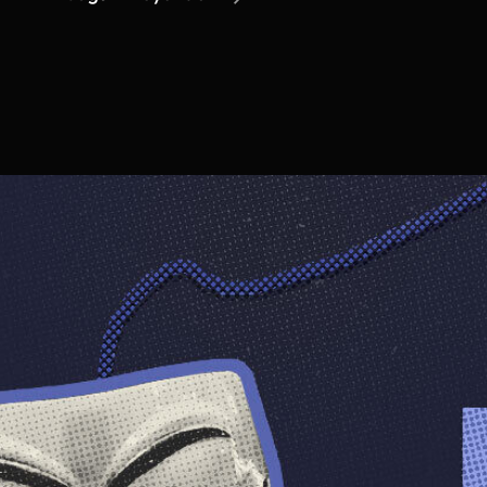
Trae
El
Nuevo
Cliente
De
ProtonVPN
Para
GNU/Linux?
¿Nada?