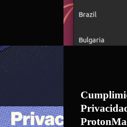
Cumplimie
Privacida
ProtonMai