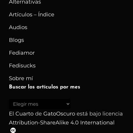
Alternativas
Para
Usar
Artículos – Índice
La
Audios
Tecnología
Blogs
En
Nuestras
Fediamor
Vidas
Fedisucks
–
Parte
Sobre mí
IV
Buscar los artículos por mes
Buscar
los
El Cuarto
de
GatoOscuro
está bajo licencia
artículos
Attribution-ShareAlike 4.0 International
por