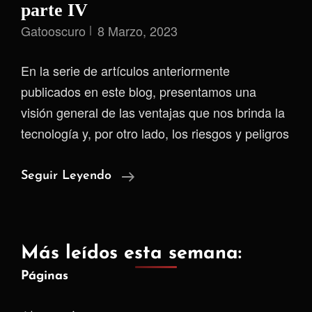
parte IV
Gatooscuro
8 Marzo, 2023
En la serie de artículos anteriormente
publicados en este blog, presentamos una
visión general de las ventajas que nos brinda la
tecnología y, por otro lado, los riesgos y peligros
Software
Seguir Leyendo
Libre:
Una
Apuesta
Más leídos esta semana:
Liberadora
Páginas
E
Inteligente