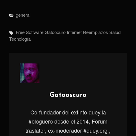
Categorías
General
Etiquetas,
Free Software
Gatoocuro
Internet
Reemplazos
Salud
Tecnología
Autor:
Gatooscuro
Co-fundador del extinto quey.la
#bloguero desde el 2014, Forum
traslater, ex-moderador #quey.org ,