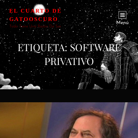
EL CUARTO DE
GATOOSCURO
Menú
Todo Tiene Una Razón De Ser
ETIQUETA:
SOFTWARE
PRIVATIVO