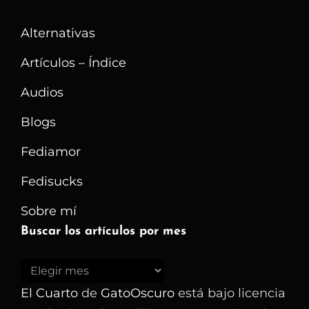
Malware:
Alternativas
Por
Qué
Artículos – Índice
Soy
Audios
Un
Blogs
Defensor
Del
Fediamor
Software
Fedisucks
Libre
Sobre mí
Buscar los artículos por mes
Buscar
los
El Cuarto
de
GatoOscuro
está bajo licencia