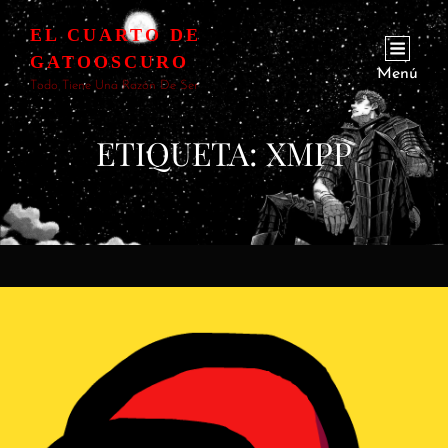
EL CUARTO DE
GATOOSCURO
Menú
Todo Tiene Una Razón De Ser
ETIQUETA:
XMPP