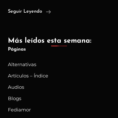
Servicios
Seguir Leyendo
Comunitarios
–
Alternativas
Más leídos esta semana:
A
Páginas
Disroot
Alternativas
Artículos – Índice
Audios
Blogs
Fediamor