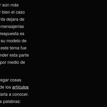
er aún más
 bien el caso
nte dejara de
s mensajerías
 respuesta es
n su modelo de
 este tema fue
nder esta parte
 por medio de
regar cosas
de los
artículos
arla a conocer.
s palabras: