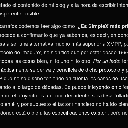
ado el contenido de mi blog y a la hora de escribir inten
nsparente posible.
párrafos podemos leer algo como ‘
¿Es SimpleX más pr
procede a confirmar lo que ya sabemos, es decir, en don
sa a ser una alternativa mucho más superior a XMPP, p
tocolo de ‘maduro’, no significa que por estar desde 19
odas las cosas bien, ni lo uno ni lo otro.
: t
Por un lado
cticamente se deriva y beneficia de dicho protocolo
y p
 que no se diseñó teniendo en cuenta los casos de uso
ando a lo largo de décadas. Se puede ir
leyendo en dife
erno, el proyecto es un poco decadente, sus desarrollad
 en él y por supuesto el factor financiero no ha ido bie
 donde está o bien, las
especificaciones existen
, pero n