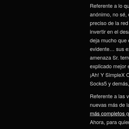
Referente a lo q
anónimo, no sé, 
preciso de la re
invertir en el d
deja mucho que d
evidente… sus e
amenaza Sr. terro
explicado mejor 
¡Ah! Y SimpleX C
Socks5 y demás, 
Referente a las 
nuevas más de l
más completos
q
Ahora, para quie