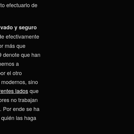
to efectuarlo de
ivado y seguro
de efectivamente
or más que
99 denote que han
enemos a
or el otro
 modernos, sino
rentes lados
que
ores no trabajan
n. Por ende se ha
o quién las haga