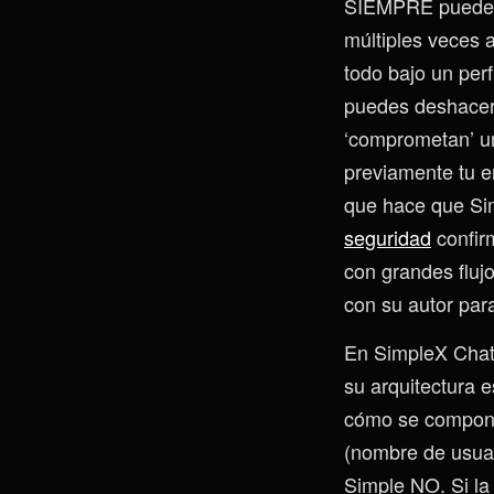
SIEMPRE pued
múltiples veces 
todo bajo un perf
puedes deshacer 
‘comprometan’ un 
previamente tu en
que hace que Si
seguridad
confir
con grandes fluj
con su autor par
En SimpleX Chat
su arquitectura 
cómo se compone 
(nombre de usua
Simple NO. Si la 