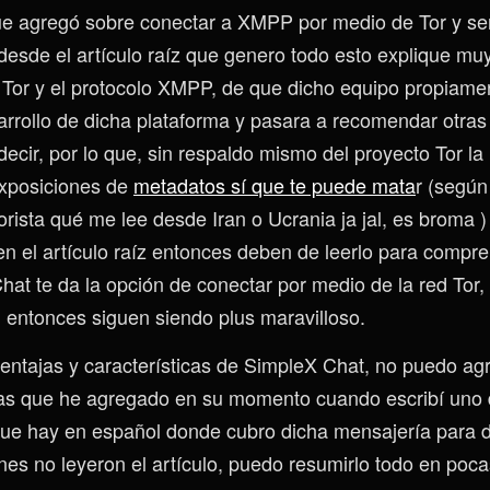
ue agregó sobre conectar a XMPP por medio de Tor y s
desde el artículo raíz que genero todo esto explique muy
d Tor y el protocolo XMPP, de que dicho equipo propiame
esarrollo de dicha plataforma y pasara a recomendar otra
ecir, por lo que, sin respaldo mismo del proyecto Tor la
xposiciones de
metadatos sí que te puede mata
r (segú
rista qué me lee desde Iran o Ucrania ja jal, es broma )
en el artículo raíz entonces deben de leerlo para compre
hat te da la opción de conectar por medio de la red Tor,
entonces siguen siendo plus maravilloso.
ventajas y características de SimpleX Chat, no puedo ag
as que he agregado en su momento cuando escribí uno 
ue hay en español donde cubro dicha mensajería para d
nes no leyeron el artículo, puedo resumirlo todo en poca