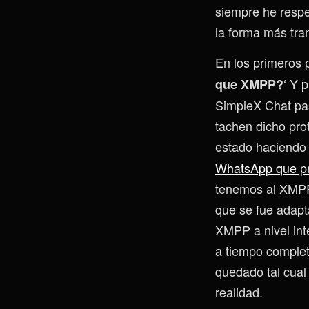
siempre he respet
la forma más tra
En los primeros 
‘ Y 
que XMPP?
SimpleX Chat pa
tachen dicho pro
estado haciendo t
WhatsApp que prá
tenemos al XMPP
que se fue adapt
XMPP a nivel int
a tiempo completo
quedado tal cual
realidad.