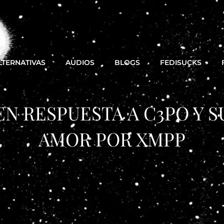
LTERNATIVAS
AUDIOS
BLOGS
FEDISUCKS
EN RESPUESTA A C3PO Y S
AMOR POR XMPP