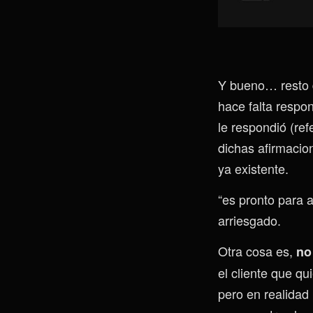
Y bueno… resto 
hace falta respo
le respondió (ref
dichas afirmacion
ya existente.
“es pronto para a
arriesgado.
Otra cosa es,
no
el cliente que qu
pero en realidad