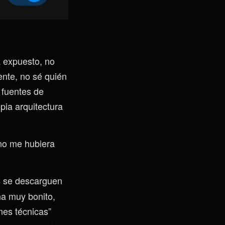
 expuesto, no
ente, no sé quién
s fuentes de
pia arquitectura
 no me hubiera
s se descarguen
na muy bonito,
nes técnicas”