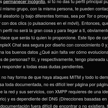
es
permanecer incógnito
, si tú no das tu perfil principal
al mismo grupo, con la misma persona, te pueden contac
il aleatorio (y bajo diferentes formas, sea por Tor o proxy
con dos clics (o pulsaciones en el móvil). Entonces, qu
perfil no será la gran cosa y para llegar a ti, obviament
lace que serás tú quien lo proporcione. Este tipo de cara
mpleX Chat sea segura por diseño con conocimiento 0 y
ma los buenos datos ¿Qué aún falta ver cómo evolucion
os de personas? Sí, y respectivamente, tengo planeada u
a responder a todas esas dudas pendientes.
 no hay forma de que haya ataques MITM y todo lo dem
esa toda documentada, no es difícil leer página por pági
la red y sus servicios, con XMPP requieres de una ide
rio) y es dependiente del DNS (Direcciones basadas e
documentación fuera difícil de encontrar o no existiera,