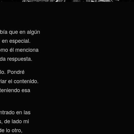
abía que en algún
 en especial.
ómo él menciona
ida respuesta.
ilo. Pondré
ar el contenido.
teniendo esa
ntrado en las
, de lado mi
de lo otro,