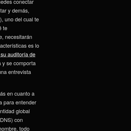
 puedes conectar
tar y demás,
), uno del cual te
é te
e, necesitarán
cterísticas es lo
su auditoría de
a y se comporta
na entrevista
ás en cuanto a
na para entender
ntidad global
n DNS) con
 hombre, todo