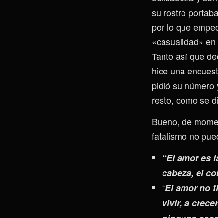
su rostro portaba
por lo que empe
«casualidad» en 
Tanto así que dec
hice una encues
pidió su número 
resto, como se di
Bueno, de moment
fatalismo no puede
“El amor es l
cabeza, el co
“
El amor no t
vivir, a crec