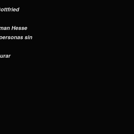
ottfried
erman Hesse
 personas sin
urar