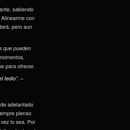
lante, sabiendo
. Alinearme con
tará, pero aun
as que pueden
 momentos,
ne para ofrecer.
l tedio”. –
 de adelantado
iempre pienso
vez lo sea. Por