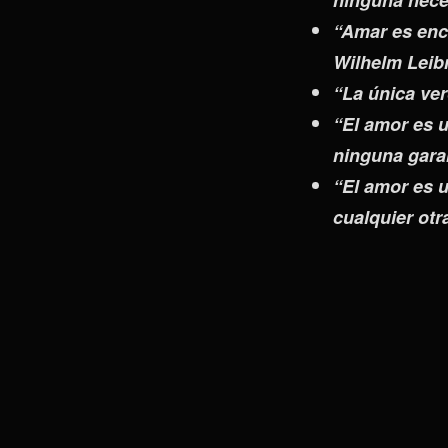
ninguna neces
“Amar es enco
Wilhelm Leib
“La única ve
“El amor es u
ninguna gara
“El amor es 
cualquier otr