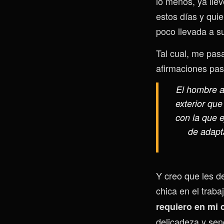
lo menos, ya lle
estos días y qui
poco llevada a s
Tal cual, me pas
afirmaciones pa
El hombre a
exterior que
con la que 
de adapt
Y creo que les d
chica en el traba
requiero en mi 
delicadeza y sen