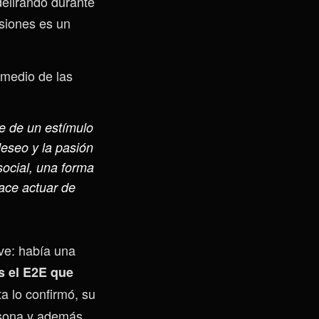
delirando durante
asiones es un
 medio de las
e de un estímulo
deseo y la pasión
ocial, una forma
ace actuar de
eve: había una
s el E2E que
a lo confirmó, su
rsona y además