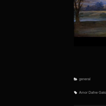
Categorías
General
Etiquetas,
Amor
Dafne
Gato