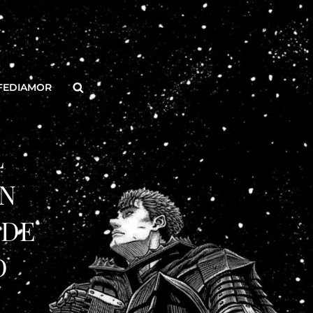
Buscar
FEDIAMOR
L
UN
 DE
D