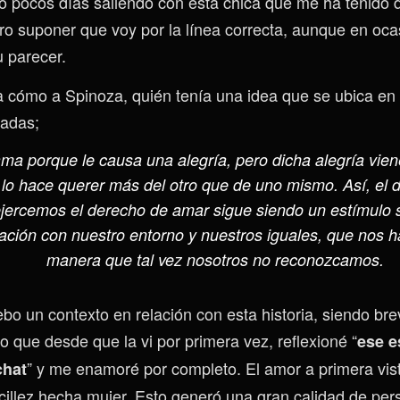
vo pocos días saliendo con esta chica que me ha tenido 
ero suponer que voy por la línea correcta, aunque en oc
u parecer.
a cómo a Spinoza, quién tenía una idea que se ubica en
sadas;
ma porque le causa una alegría, pero dicha alegría vien
 lo hace querer más del otro que de uno mismo. Así, el 
ejercemos el derecho de amar sigue siendo un estímulo s
ación con nuestro entorno y nuestros iguales, que nos h
manera que tal vez nosotros no reconozcamos.
ebo un contexto en relación con esta historia, siendo br
jo que desde que la vi por primera vez, reflexioné “
ese e
” y me enamoré por completo. El amor a primera vist
chat
cillez hecha mujer. Esto generó una gran calidad de pe