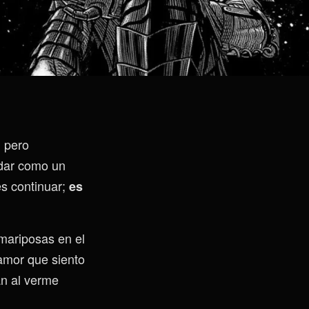
, pero
dar como un
es continuar;
es
 mariposas en el
amor que siento
an al verme