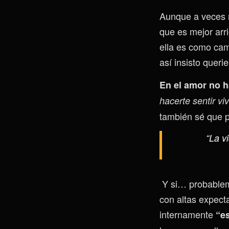
Aunque a veces m
que es mejor arr
ella es como cam
así insisto queri
En el amor no h
hacerte sentir viv
también sé que po
“La v
Y si… probablem
con altas expect
internamente
“es