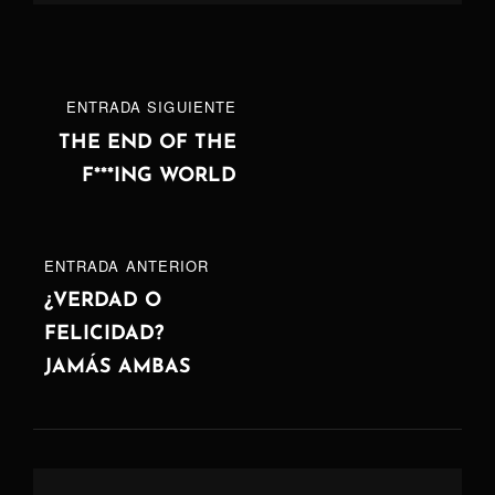
Navegación
ENTRADA
ENTRADA SIGUIENTE
de
SIGUIENTE
THE END OF THE
F***ING WORLD
entradas
ENTRADA
ENTRADA ANTERIOR
ANTERIOR
¿VERDAD O
FELICIDAD?
JAMÁS AMBAS