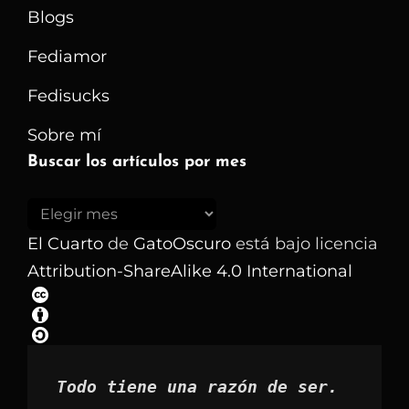
Blogs
Fediamor
Fedisucks
Sobre mí
Buscar los artículos por mes
Buscar
los
El Cuarto
de
GatoOscuro
está bajo licencia
artículos
Attribution-ShareAlike 4.0 International
por
mes
Todo tiene una razón de ser.