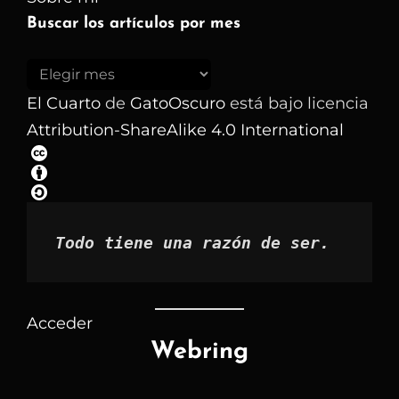
Buscar los artículos por mes
Buscar
los
El Cuarto
de
GatoOscuro
está bajo licencia
artículos
Attribution-ShareAlike 4.0 International
por
mes
Todo tiene una razón de ser.
Acceder
Webring