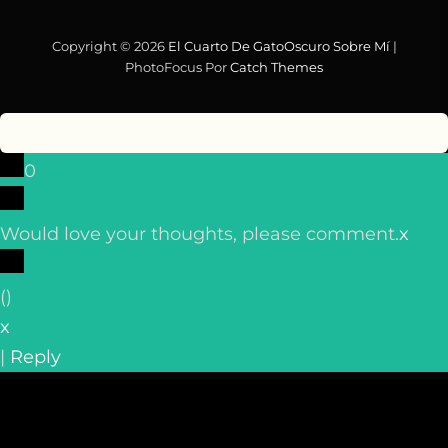
Copyright © 2026
El Cuarto De GatoOscuro
Sobre Mí
|
PhotoFocus Por
Catch Themes
0
Would love your thoughts, please comment.
x
(
)
x
|
Reply