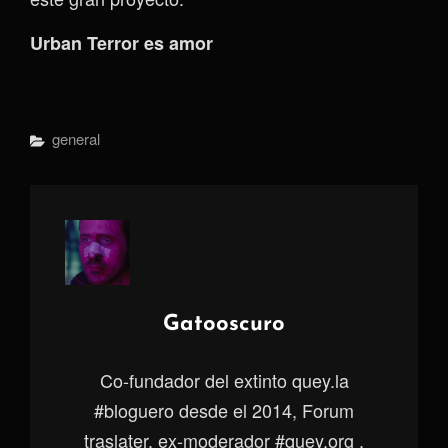
Urban Terror es amor
Categorías
General
Autor:
Gatooscuro
Co-fundador del extinto quey.la
#bloguero desde el 2014, Forum
traslater, ex-moderador #quey.org ,