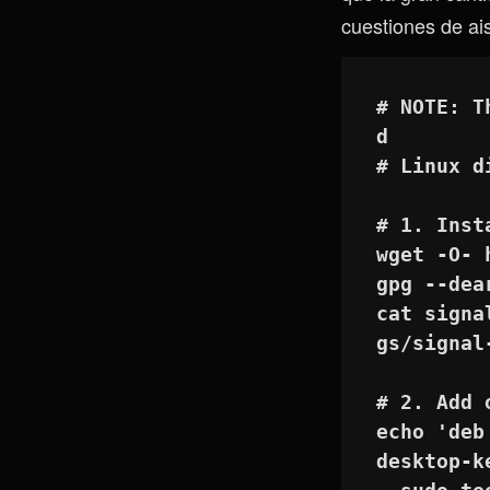
cuestiones de ai
# NOTE: T
d
# Linux d
# 1. Inst
wget -O- 
gpg --dea
cat signa
gs/signal
# 2. Add 
echo 'deb
desktop-k