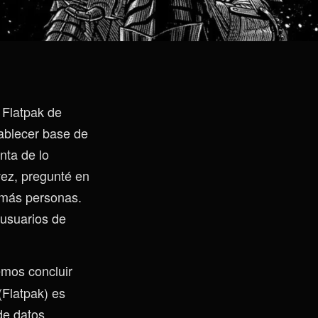
 Flatpak de
tablecer base de
nta de lo
vez, pregunté en
a más personas.
 usuarios de
mos concluir
(Flatpak) es
de datos.