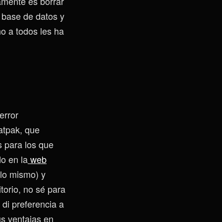
amente es borrar
u base de datos y
o a todos les ha
error
atpak, que
s para los que
o en la
web
 lo mismo) y
torio, no sé para
di preferencia a
us ventajas en