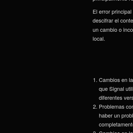
El error principa
descifrar el con
un cambio o inco
local.
Cambios en la
que Signal uti
diferentes ver
Problemas con
haber un prob
completamente
Cambios en la