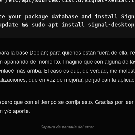
tee /etc/apt/sources.list.d/signal-xenial.l
te your package database and install Sign
update && sudo apt install signal-desktop
para la base Debian; para quienes están fuera de ella, r
án apañando de momento. Imagino que con alguna de la
nlacé más arriba. El caso es que, de verdad, me molest
alizaciones, que en vez de mejorar, perjudican la aplica
pero que con el tiempo se corrija esto. Gracias por leer
n y/o aporte.
Captura de pantalla del error.