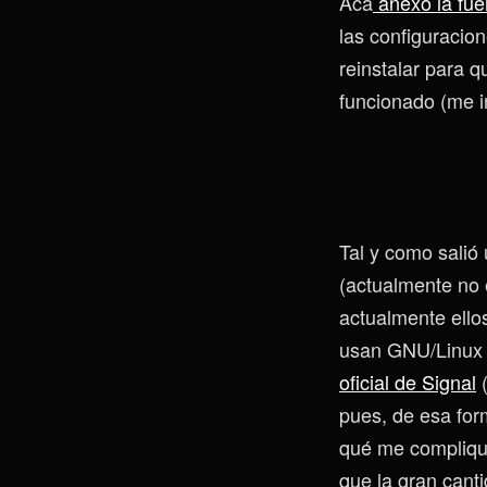
Acá
anexo la fue
las configuracio
reinstalar para 
funcionado (me i
Tal y como salió
(actualmente no 
actualmente ellos
usan GNU/Linux b
oficial de Signal
(
pues, de esa for
qué me complique
que la gran cant