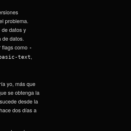
ersiones
el problema.
e de datos y
a de datos.
r flags como
-
,
basic-text
ría yo, más que
ue se obtenga la
e sucede desde la
 hace dos días a