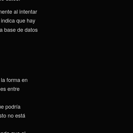
ente al intentar
indica que hay
la base de datos
 la forma en
des entre
ue podría
sto no está
ando que el