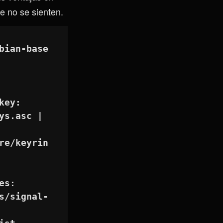
e no se sienten.
bian-base
key:
s.asc | 
re/keyrin
es:
s/signal-