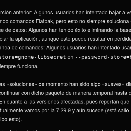
rsión anterior: Algunos usuarios han intentado bajar a v
ando comandos Flatpak, pero esto no siempre soluciona 
se de datos: Algunos han tenido éxito eliminando la bas
iciar la aplicación, aunque esto puede resultar en pérdid
 línea de comandos: Algunos usuarios han intentado usa
oh
store=gnome-libsecret
--password-store=
siempre funciona.
as «soluciones» de momento han sido algo «suaves» di
ontinuar con dicho paquete de manera temporal hasta q
. En cuanto a las versiones afectadas, pues reportan qu
ctualmente vamos por la 7.29.9 y aún sucede (está salió
ibo esto).