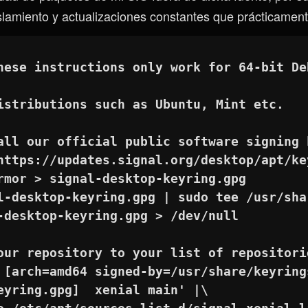
slamiento y actualizaciones constantes que prácticament
hese instructions only work for 64-bit De
istributions such as Ubuntu, Mint etc.
all our official public software signing 
https://updates.signal.org/desktop/apt/key
rmor > signal-desktop-keyring.gpg
l-desktop-keyring.gpg | sudo tee /usr/sha
-desktop-keyring.gpg > /dev/null
our repository to your list of repositori
 [arch=amd64 signed-by=/usr/share/keyring
eyring.gpg]  xenial main' |\