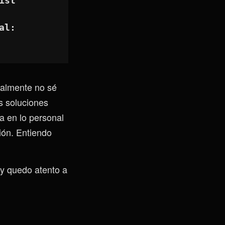
ist
al:
ealmente no sé
s soluciones
a en lo personal
ción. Entiendo
 y quedo atento a