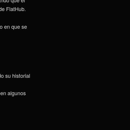
de FlatHub.
do en que se
 su historial
e en algunos