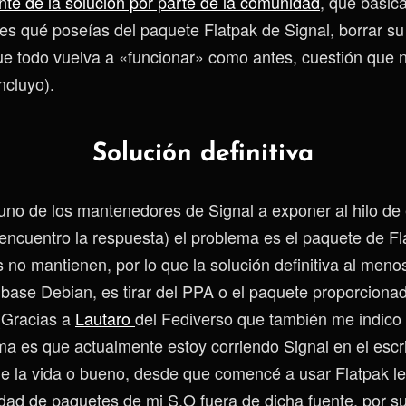
nte de la solución por parte de la comunidad
, qué básic
nes qué poseías del paquete Flatpak de Signal, borrar s
que todo vuelva a «funcionar» como antes, cuestión que n
ncluyo).
Solución definitiva
 uno de los mantenedores de Signal a exponer al hilo de 
encuentro la respuesta) el problema es el paquete de Fl
 no mantienen, por lo que la solución definitiva al meno
ase Debian, es tirar del PPA o el paquete proporcionad
Gracias a
Lautaro
del Fediverso que también me indico
ma es que actualmente estoy corriendo Signal en el escri
 la vida o bueno, desde que comencé a usar Flatpak le 
idad de paquetes de mi S.O fuera de dicha fuente, por s