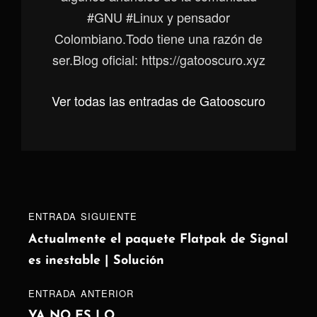
#GNU #Linux y pensador
Colombiano.Todo tiene una razón de
ser.Blog oficial: https://gatooscuro.xyz
Ver todas las entradas de Gatooscuro
Navegación
Entrada
ENTRADA SIGUIENTE
de
siguiente
Actualmente el paquete Flatpak de Signal
es inestable | Solución
entradas
ENTRADA
ENTRADA ANTERIOR
ANTERIOR
YA NO ES LO