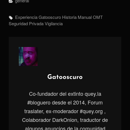
Categorías
General
Etiquetas,
Experiencia
Gatooscuro
Historia
Manual
OMT
Seguridad Privada
Vigilancia
Autor:
Gatooscuro
Co-fundador del extinto quey.la
#bloguero desde el 2014, Forum
traslater, ex-moderador #quey.org ,
Colaborador DarkOnion, traductor de
algunos anuncios de la comunidad