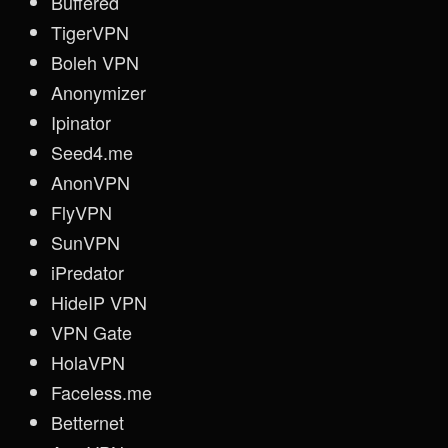
Buffered
TigerVPN
Boleh VPN
Anonymizer
Ipinator
Seed4.me
AnonVPN
FlyVPN
SunVPN
iPredator
HideIP VPN
VPN Gate
HolaVPN
Faceless.me
Betternet