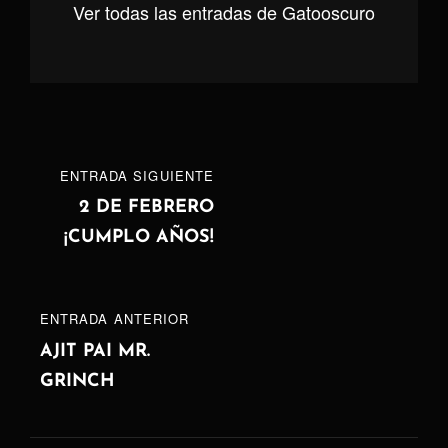
Ver todas las entradas de Gatooscuro
Navegación
ENTRADA
ENTRADA SIGUIENTE
de
SIGUIENTE
2 DE FEBRERO
¡CUMPLO AÑOS!
entradas
ENTRADA
ENTRADA ANTERIOR
ANTERIOR
AJIT PAI MR.
GRINCH