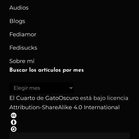
Audios
Blogs
Fediamor
Fedisucks
Sobre mí
Buscar los artículos por mes
Buscar
los
El Cuarto
de
GatoOscuro
está bajo licencia
artículos
Attribution-ShareAlike 4.0 International
por
mes