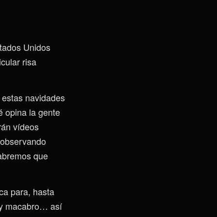
stados Unidos
cular risa
e estas navidades
é opina la gente
rán vídeos
 observando
sabremos que
ca para, hasta
muy macabro… así