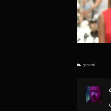
Categorías
General