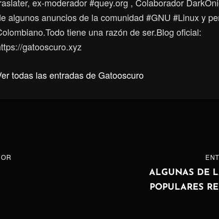
traslater, ex-moderador #quey.org , Colaborador DarkOni
de algunos anuncios de la comunidad #GNU #Linux y p
Colombiano.Todo tiene una razón de ser.Blog oficial:
ttps://gatooscuro.xyz
Ver todas las entradas de Gatooscuro
ón
IOR
ENTRADA
ENT
SIGUIENTE
ALGUNAS DE L
POPULARES RE