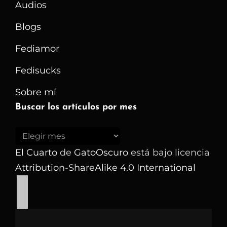
Audios
Blogs
Fediamor
Fedisucks
Sobre mí
Buscar los artículos por mes
Buscar
los
El Cuarto
de
GatoOscuro
está bajo licencia
artículos
Attribution-ShareAlike 4.0 International
por
mes