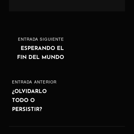
Navegación
ENTRADA
ENTRADA SIGUIENTE
de
SIGUIENTE
ESPERANDO EL
FIN DEL MUNDO
entradas
ENTRADA
ENTRADA ANTERIOR
ANTERIOR
¿OLVIDARLO
TODO O
PERSISTIR?