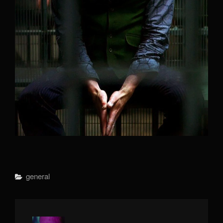
Categorías
General