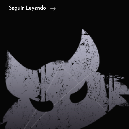
Dalas
Seguir Leyendo
Y
El
Vídeo
Definitivo
–
Opinión