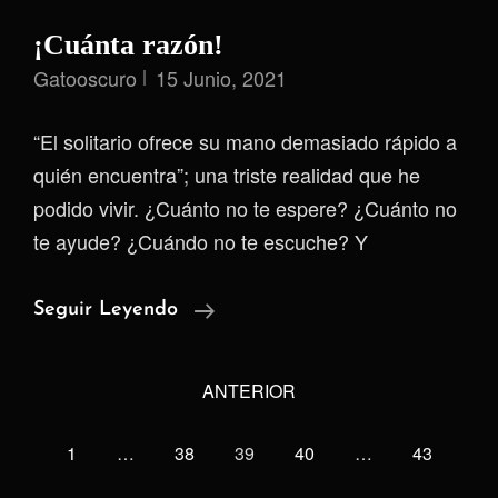
¡Cuánta razón!
Gatooscuro
15 Junio, 2021
“El solitario ofrece su mano demasiado rápido a
quién encuentra”; una triste realidad que he
podido vivir. ¿Cuánto no te espere? ¿Cuánto no
te ayude? ¿Cuándo no te escuche? Y
¡Cuánta
Seguir Leyendo
Razón!
<span
ANTERIOR
class="meta-
nav
1
…
38
39
40
…
43
screen-