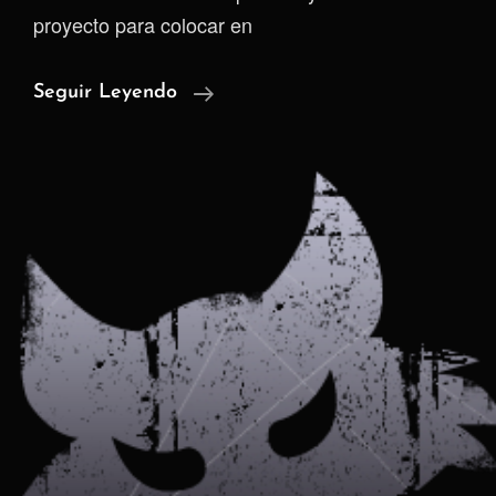
proyecto para colocar en
Darknet
Seguir Leyendo
|
La
Realidad
De
La
Red
TOR