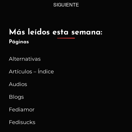
reader-
SIGUIENTE
text">Página
</span>
Más leídos esta semana:
Páginas
Alternativas
Artículos – Índice
Audios
Blogs
Fediamor
Fedisucks