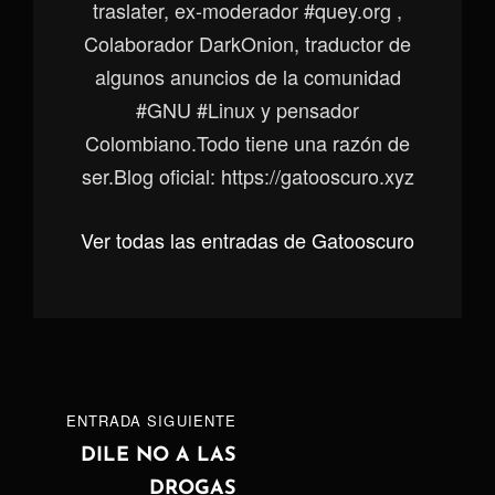
traslater, ex-moderador #quey.org ,
Colaborador DarkOnion, traductor de
algunos anuncios de la comunidad
#GNU #Linux y pensador
Colombiano.Todo tiene una razón de
ser.Blog oficial: https://gatooscuro.xyz
Ver todas las entradas de Gatooscuro
Navegación
ENTRADA
ENTRADA SIGUIENTE
de
SIGUIENTE
DILE NO A LAS
DROGAS
entradas