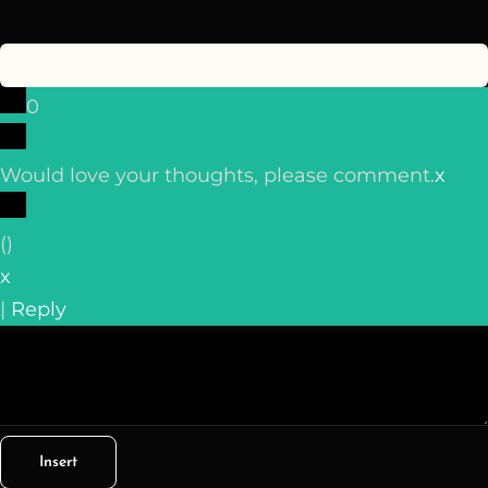
0
Would love your thoughts, please comment.
x
(
)
x
|
Reply
Insert