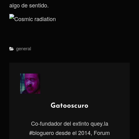
algo de sentido.
Categorías
General
Autor:
Gatooscuro
Co-fundador del extinto quey.la
#bloguero desde el 2014, Forum