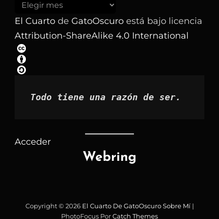
Buscar
los
El Cuarto
de
GatoOscuro
está bajo licencia
artículos
Attribution-ShareAlike 4.0 International
por
mes
Todo tiene una razón de ser.
Acceder
Webring
Copyright © 2026
El Cuarto De GatoOscuro
Sobre Mí
|
PhotoFocus Por
Catch Themes