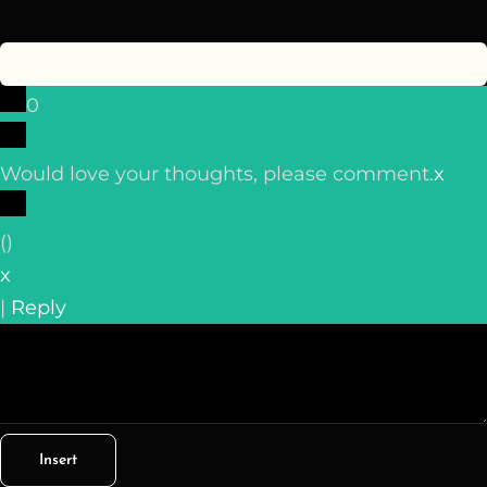
0
Would love your thoughts, please comment.
x
(
)
x
|
Reply
Insert