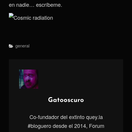
en nadie… escríbeme.
Categorías
General
Autor:
Gatooscuro
Co-fundador del extinto quey.la
#bloguero desde el 2014, Forum