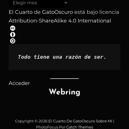
Buscar
los
El Cuarto
de
GatoOscuro
está bajo licencia
artículos
Attribution-ShareAlike 4.0 International
por
mes
Todo tiene una razón de ser.
Acceder
Webring
Copyright © 2026
El Cuarto De GatoOscuro
Sobre Mí
|
PhotoFocus Por
Catch Themes