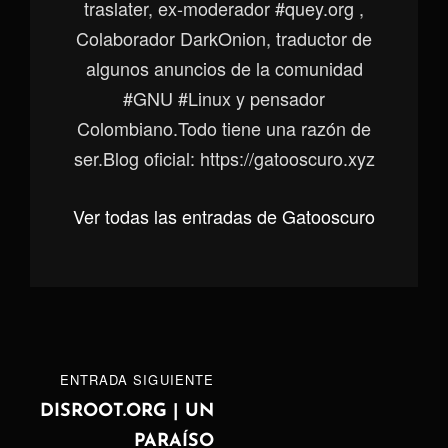
traslater, ex-moderador #quey.org ,
Colaborador DarkOnion, traductor de
algunos anuncios de la comunidad
#GNU #Linux y pensador
Colombiano.Todo tiene una razón de
ser.Blog oficial: https://gatooscuro.xyz
Ver todas las entradas de Gatooscuro
Navegación
ENTRADA
ENTRADA SIGUIENTE
de
SIGUIENTE
DISROOT.ORG | UN
PARAÍSO
entradas