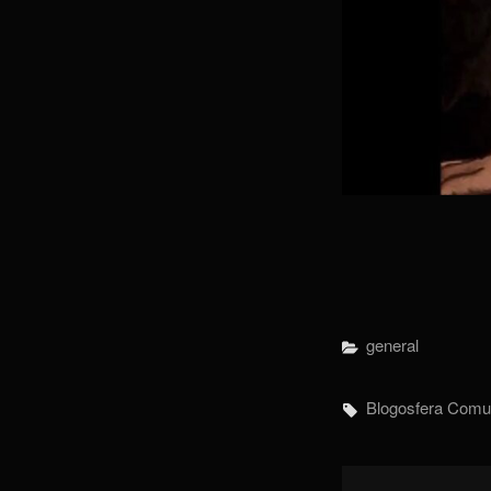
Categorías
General
Etiquetas,
Blogosfera
Comu