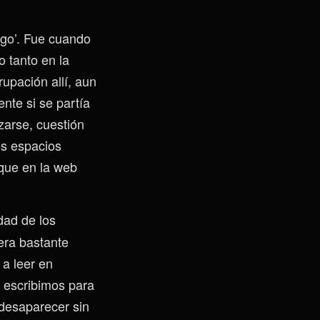
lgo’. Fue cuando
o tanto en la
rupación allí, aun
ente si se partía
zarse, cuestión
os espacios
 que en la web
dad de los
era bastante
 a leer en
n escribimos para
desaparecer sin