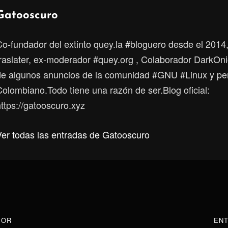
Autor:
Gatooscuro
Co-fundador del extinto quey.la #bloguero desde el 2014
traslater, ex-moderador #quey.org , Colaborador DarkOni
de algunos anuncios de la comunidad #GNU #Linux y p
Colombiano.Todo tiene una razón de ser.Blog oficial:
ttps://gatooscuro.xyz
Ver todas las entradas de Gatooscuro
ón
IOR
ENTRADA
ENT