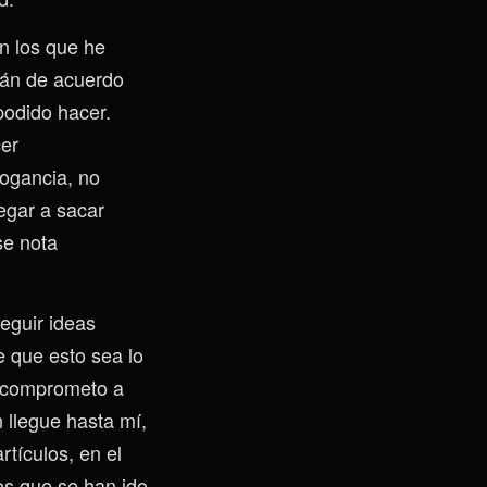
n los que he
tán de acuerdo
podido hacer.
er
rogancia, no
egar a sacar
se nota
seguir ideas
e que esto sea lo
e comprometo a
 llegue hasta mí,
tículos, en el
os que se han ido