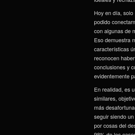
Hoy en día, solo
podido conectarm
con algunas de m
Eso demuestra m
características ú
reconocen haber s
conclusiones y c
evidentemente pa
En realidad, es u
similares, objeti
más desafortuna
seguir siendo un 
por cosas del de
98% de los casos