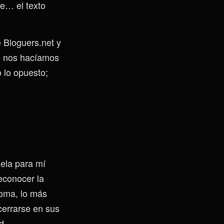
e… el texto
e Bloguers.net y
os nos hacíamos
 lo opuesto;
mela para mí
econocer la
oma, lo más
cerrarse en sus
d.