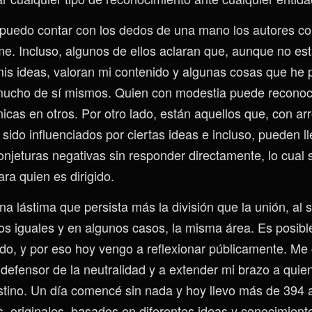
 puedo contar con los dedos de una mano los autores co
e. Incluso, algunos de ellos aclaran que, aunque no es
is ideas, valoran mi contenido y algunas cosas que he 
ucho de sí mismos. Quien con modestia puede reconoc
nicas en otros. Por otro lado, están aquellos que, con ar
ido influenciados por ciertas ideas e incluso, pueden ll
onjeturas negativas sin responder directamente, lo cual 
ra quien es dirigido.
na lástima que persista más la división que la unión, al 
vos iguales y en algunos casos, la misma área. Es posibl
do, y por eso hoy vengo a reflexionar públicamente. M
defensor de la neutralidad y a extender mi brazo a quien
stino. Un día comencé sin nada y hoy llevo más de 394 ar
, originales, basados en diferentes ideas y conocimient