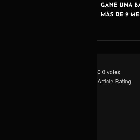
de
ANTERIOR
GANÉ UNA B
MÁS DE 9 ME
entradas
0
0
votes
Article Rating