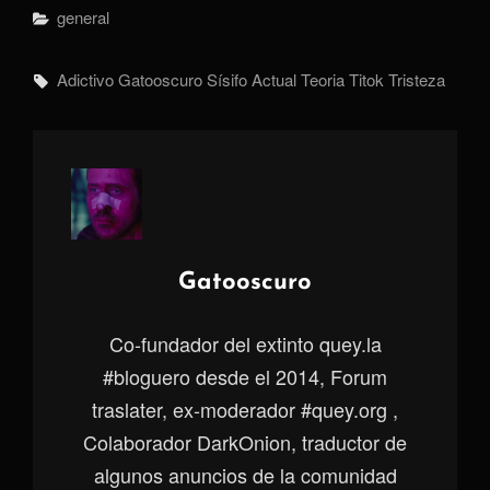
Categorías
General
Etiquetas,
Adictivo
Gatooscuro
Sísifo Actual
Teoria
Titok
Tristeza
Autor:
Gatooscuro
Co-fundador del extinto quey.la
#bloguero desde el 2014, Forum
traslater, ex-moderador #quey.org ,
Colaborador DarkOnion, traductor de
algunos anuncios de la comunidad