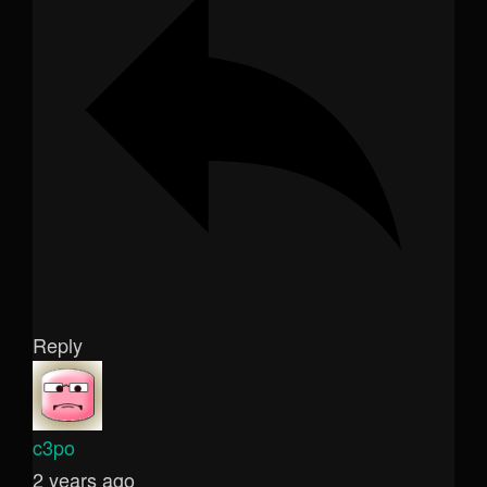
Reply
c3po
2 years ago