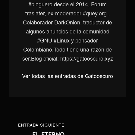
#bloguero desde el 2014, Forum
traslater, ex-moderador #quey.org ,
Colaborador DarkOnion, traductor de
algunos anuncios de la comunidad
#GNU #Linux y pensador
Colombiano.Todo tiene una razón de
ser.Blog oficial: https://gatooscuro.xyz
Ver todas las entradas de Gatooscuro
Navegación
ENTRADA
ENTRADA SIGUIENTE
de
EL ETERNO