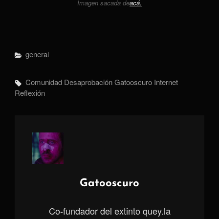
Imagen sacada de
acá.
Categorías
General
Etiquetas,
Comunidad
Desaprobación
Gatooscuro
Internet
Reflexión
Autor:
Gatooscuro
Co-fundador del extinto quey.la