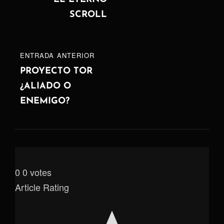
SIGUIENTE
SCROLL
entradas
ENTRADA
ENTRADA ANTERIOR
ANTERIOR
PROYECTO TOR
¿ALIADO O
ENEMIGO?
0
0
votes
Article Rating