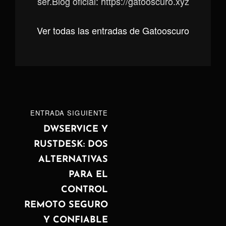
ser.Blog oficial: https://gatooscuro.xyz
Ver todas las entradas de Gatooscuro
Navegación
ENTRADA
ENTRADA SIGUIENTE
de
SIGUIENTE
DWSERVICE Y
RUSTDESK: DOS
entradas
ALTERNATIVAS
PARA EL
CONTROL
REMOTO SEGURO
Y CONFIABLE