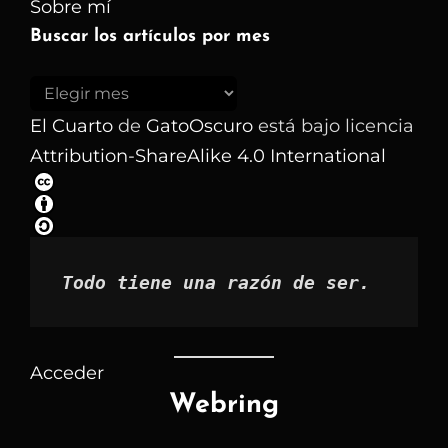
Sobre mí
Buscar los artículos por mes
Buscar
los
El Cuarto
de
GatoOscuro
está bajo licencia
artículos
Attribution-ShareAlike 4.0 International
por
mes
Todo tiene una razón de ser.
Acceder
Webring