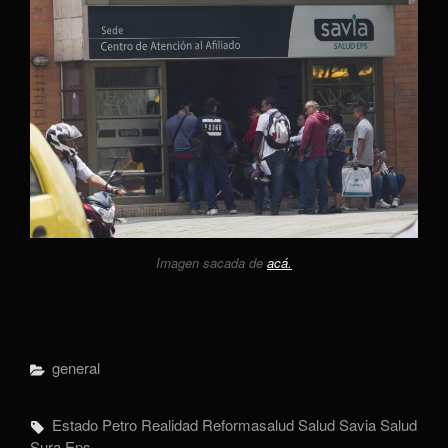
Imagen sacada de
acá.
Categorías
General
Etiquetas,
Estado
Petro
Realidad
Reformasalud
Salud
Savia Salud
Sura Eps