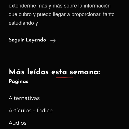
extenderme más y más sobre la información
que cubro y puedo llegar a proporcionar, tanto
estudiando y
El
Seguir Leyendo
Lamentable
Estado
Del
Más leídos esta semana:
Sector
Páginas
Salud
En
Alternativas
Colombia
Artículos – Índice
Audios