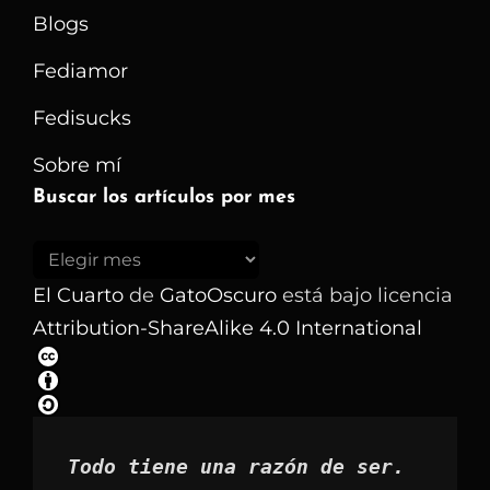
Blogs
Fediamor
Fedisucks
Sobre mí
Buscar los artículos por mes
Buscar
los
El Cuarto
de
GatoOscuro
está bajo licencia
artículos
Attribution-ShareAlike 4.0 International
por
mes
Todo tiene una razón de ser.