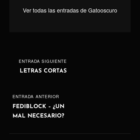
Ver todas las entradas de Gatooscuro
Navegación
ENTRADA
ENTRADA SIGUIENTE
de
SIGUIENTE
LETRAS CORTAS
entradas
ENTRADA
ENTRADA ANTERIOR
ANTERIOR
FEDIBLOCK – ¿UN
MAL NECESARIO?