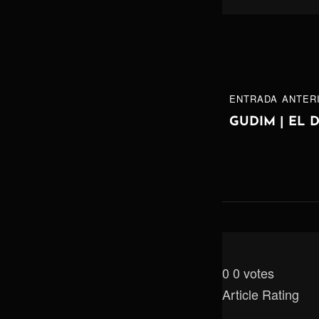
Navegaci
ENTRADA
ENTRADA ANTER
de
ANTERIOR
GUDIM | EL 
entradas
0
0
votes
Article Rating