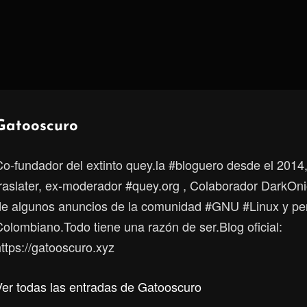
Autor:
Gatooscuro
Co-fundador del extinto quey.la #bloguero desde el 2014
traslater, ex-moderador #quey.org , Colaborador DarkOni
de algunos anuncios de la comunidad #GNU #Linux y p
Colombiano.Todo tiene una razón de ser.Blog oficial:
ttps://gatooscuro.xyz
Ver todas las entradas de Gatooscuro