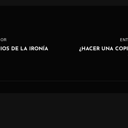
ón
IOR
ENTRADA
ENT
SIGUIENTE
DIOS DE LA IRONÍA
¿HACER UNA COPI