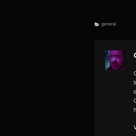
Categorías
General
h