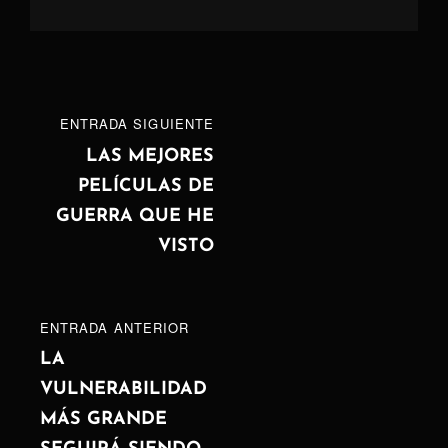
Navegación
ENTRADA
ENTRADA SIGUIENTE
de
SIGUIENTE
LAS MEJORES
PELÍCULAS DE
entradas
GUERRA QUE HE
VISTO
ENTRADA
ENTRADA ANTERIOR
ANTERIOR
LA
VULNERABILIDAD
MÁS GRANDE