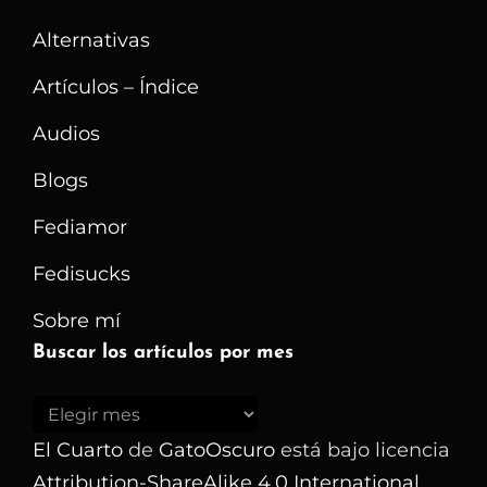
Alternativas
Artículos – Índice
Audios
Blogs
Fediamor
Fedisucks
Sobre mí
Buscar los artículos por mes
Buscar
los
El Cuarto
de
GatoOscuro
está bajo licencia
artículos
Attribution-ShareAlike 4.0 International