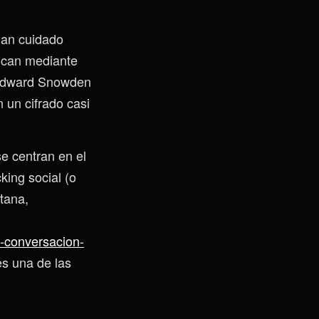
han cuidado
nican mediante
 Edward Snowden
 un cifrado casi
se centran en el
ing social (o
ntana,
-conversacion-
es una de las