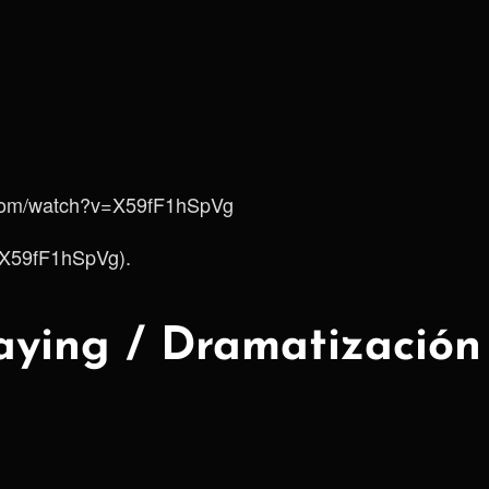
.com/watch?v=X59fF1hSpVg
e/X59fF1hSpVg).
aying / Dramatización