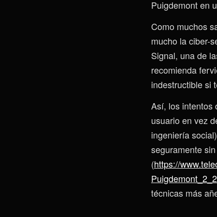
Puigdemont en un
Como muchos sabr
mucho la ciber-s
Signal, una de 
recomienda fervi
indestructible si
Así, los intentos
usuario en vez d
ingeniería social
seguramente sin
(
https://www.tel
Puigdemont_2_2
técnicas más añe