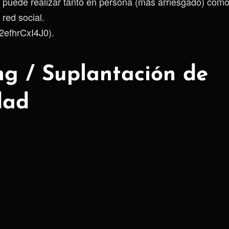
e puede realizar tanto en persona (más arriesgado) como
 red social.
/2efhrCxI4J0).
ng / Suplantación de
dad