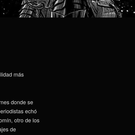
ilidad más
/mes donde se
periodistas echó
omín, otro de los
ajes de