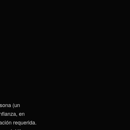
rsona (un
nfianza, en
mación requerida.