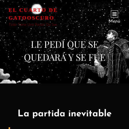
EL CUARTO DE
GATOOSCURO
Menú
Todo Tiene Una Razón De Ser
LE PEDÍ QUE SE
QUEDARÁ Y SE FUE
La partida inevitable