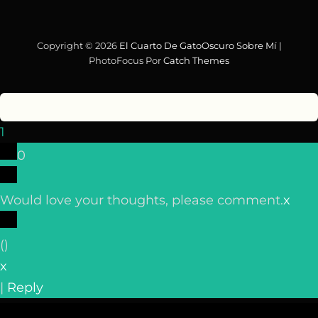
Copyright © 2026
El Cuarto De GatoOscuro
Sobre Mí
|
PhotoFocus Por
Catch Themes
1
0
Would love your thoughts, please comment.
x
(
)
x
|
Reply