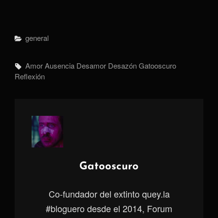
Categorías
General
Etiquetas,
Amor
Ausencia
Desamor
Desazón
Gatooscuro
Reflexión
Autor:
Gatooscuro
Co-fundador del extinto quey.la
#bloguero desde el 2014, Forum