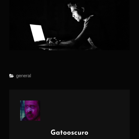
Categorías
General
Autor:
Gatooscuro