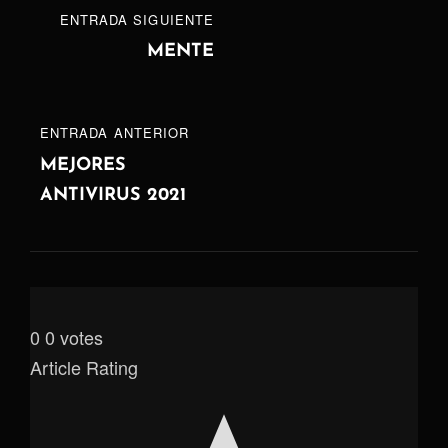
Navegación
ENTRADA
ENTRADA SIGUIENTE
de
SIGUIENTE
MENTE
entradas
ENTRADA
ENTRADA ANTERIOR
ANTERIOR
MEJORES
ANTIVIRUS 2021
0
0
votes
Article Rating