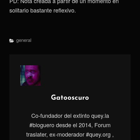
PD: Nota creada a partir de un momento en
solitario bastante reflexivo.
Categorías
General
Autor:
Gatooscuro
Co-fundador del extinto quey.la
#bloguero desde el 2014, Forum
traslater, ex-moderador #quey.org ,