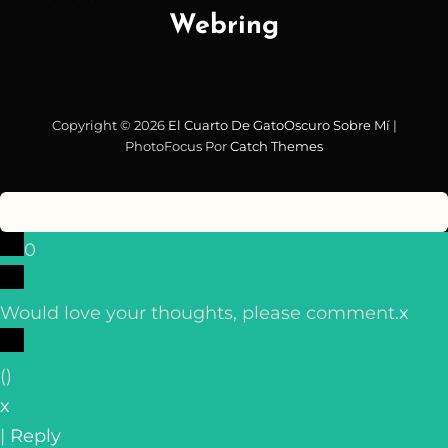
Webring
Copyright © 2026
El Cuarto De GatoOscuro
Sobre Mí
|
PhotoFocus Por
Catch Themes
0
Would love your thoughts, please comment.
x
(
)
x
|
Reply