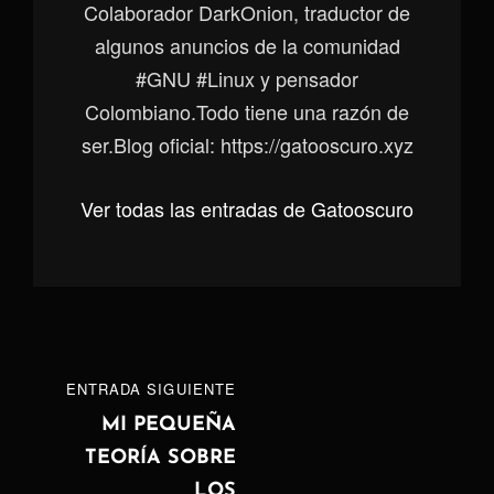
Colaborador DarkOnion, traductor de
algunos anuncios de la comunidad
#GNU #Linux y pensador
Colombiano.Todo tiene una razón de
ser.Blog oficial: https://gatooscuro.xyz
Ver todas las entradas de Gatooscuro
Navegación
ENTRADA
ENTRADA SIGUIENTE
de
SIGUIENTE
MI PEQUEÑA
TEORÍA SOBRE
entradas
LOS