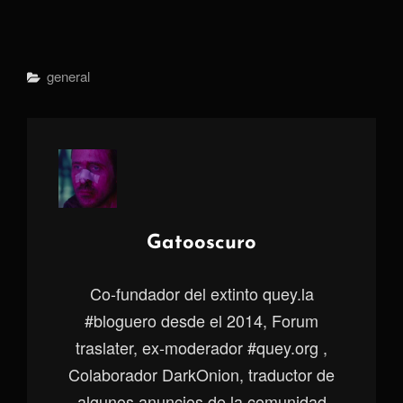
Categorías
General
Autor:
Gatooscuro
Co-fundador del extinto quey.la
#bloguero desde el 2014, Forum
traslater, ex-moderador #quey.org ,
Colaborador DarkOnion, traductor de
algunos anuncios de la comunidad