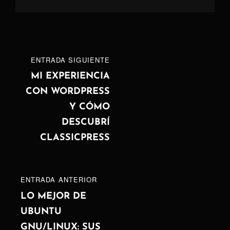
Navegación
ENTRADA
ENTRADA SIGUIENTE
de
SIGUIENTE
MI EXPERIENCIA
CON WORDPRESS
entradas
Y CÓMO
DESCUBRÍ
CLASSICPRESS
ENTRADA
ENTRADA ANTERIOR
ANTERIOR
LO MEJOR DE
UBUNTU
GNU/LINUX: SUS