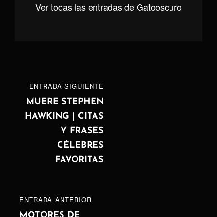
Ver todas las entradas de Gatooscuro
Navegación
ENTRADA
ENTRADA SIGUIENTE
de
SIGUIENTE
MUERE STEPHEN
HAWKING | CITAS
entradas
Y FRASES
CÉLEBRES
FAVORITAS
ENTRADA
ENTRADA ANTERIOR
ANTERIOR
MOTORES DE