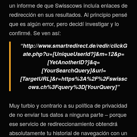
un informe de que Swisscows incluía enlaces de
redirección en sus resultados. Al principio pensé
que es algún error, pero decidí investigar y lo
confirmé. Se ven así:
“http://www.smartredirect.de/redir/clickG
ate.php?u=[UniqueUserId?]&m=12&p=
[YetAnotherID?]&q=
[YourSearchQuery]&url=
[TargetURL]&r=https%3A%2F%2Fswissc
ows.ch%3Fquery%3D[YourQuery]”
Muy turbio y contrario a su política de privacidad
de no enviar tus datos a ninguna parte – porque
ese servicio de redireccionamiento obtendrá
absolutamente tu historial de navegación con un