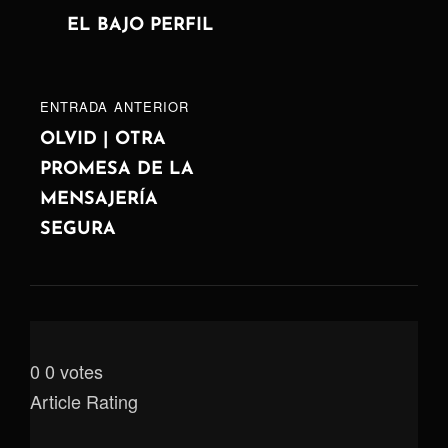
de
SIGUIENTE
EL BAJO PERFIL
entradas
ENTRADA
ENTRADA ANTERIOR
ANTERIOR
OLVID | OTRA
PROMESA DE LA
MENSAJERÍA
SEGURA
0
0
votes
Article Rating