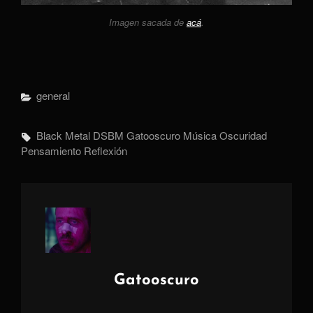
Imagen sacada de
acá
.
Categorías
General
Etiquetas,
Black Metal
DSBM
Gatooscuro
Música
Oscuridad
Pensamiento
Reflexión
Autor:
Gatooscuro