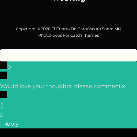
Copyright © 2026
El Cuarto De GatoOscuro
Sobre Mí
|
PhotoFocus Por
Catch Themes
0
Would love your thoughts, please comment.
x
(
)
x
|
Reply