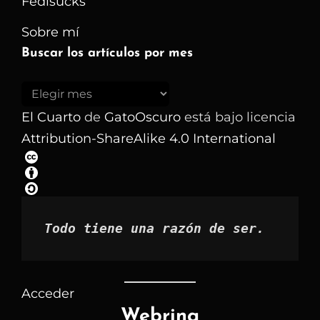
Fedisucks
Sobre mí
Buscar los artículos por mes
Buscar
los
El Cuarto
de
GatoOscuro
está bajo licencia
artículos
Attribution-ShareAlike 4.0 International
por
mes
Todo tiene una razón de ser.
Acceder
Webring