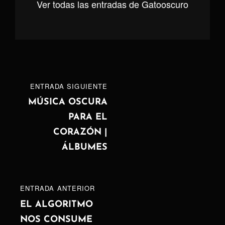
Ver todas las entradas de Gatooscuro
Navegación
ENTRADA
ENTRADA SIGUIENTE
de
SIGUIENTE
MÚSICA OSCURA
PARA EL
entradas
CORAZÓN |
ÁLBUMES
ENTRADA
ENTRADA ANTERIOR
ANTERIOR
EL ALGORITMO
NOS CONSUME