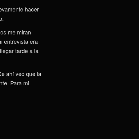
uevamente hacer
o.
dos me miran
i entrevista era
legar tarde a la
De ahí veo que la
nte. Para mi