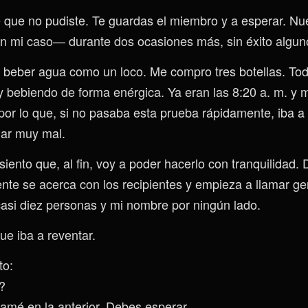
 que no pudiste. Te guardas el miembro y a esperar. N
n mi caso— durante dos ocasiones más, sin éxito algun
a beber agua como un loco. Me compro tres botellas. To
y bebiendo de forma enérgica. Ya eran las 8:20 a. m. y m
 por lo que, si no pasaba esta prueba rápidamente, iba a l
dar muy mal.
ento que, al fin, voy a poder hacerlo con tranquilidad. 
te se acerca con los recipientes y empieza a llamar ge
casi diez personas y mi nombre por ningún lado.
ue iba a reventar.
to:
?
mé en la anterior. Debes esperar.