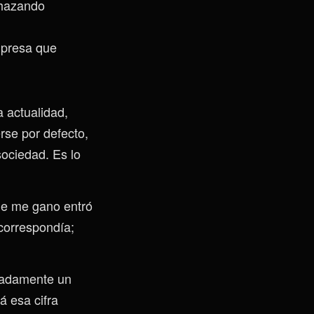
chazando
mpresa que
a actualidad,
rse por defecto,
sociedad. Es lo
ue me gano entró
correspondía;
madamente un
á esa cifra