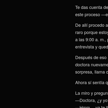
Te das cuenta de
este proceso —e
De allí procedo 
raro porque esto
a las 9:00 a. m.,
entrevista y que
Después de eso si
doctora nuevamen
sorpresa, llama 
Ahora sí sentía q
La miro y pregun
—Doctora, ¿y yo
—Hmm… ya te lla