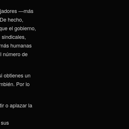
abajadores —más
 De hecho,
 que el gobierno,
 sindicales,
es más humanas
el número de
si obtienes un
ambién. Por lo
r o aplazar la
 sus