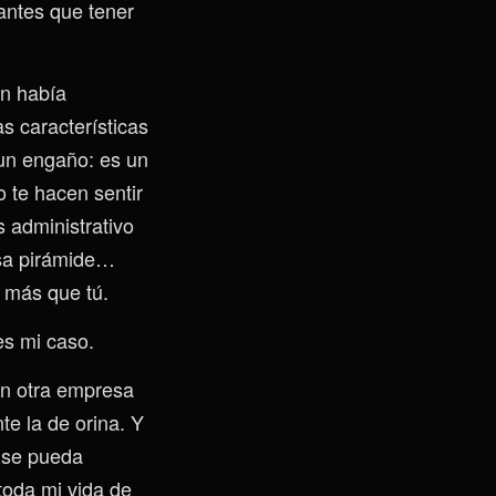
antes que tener
in había
s características
 un engaño: es un
 te hacen sentir
s administrativo
esa pirámide…
n más que tú.
es mi caso.
on otra empresa
te la de orina. Y
 se pueda
toda mi vida de