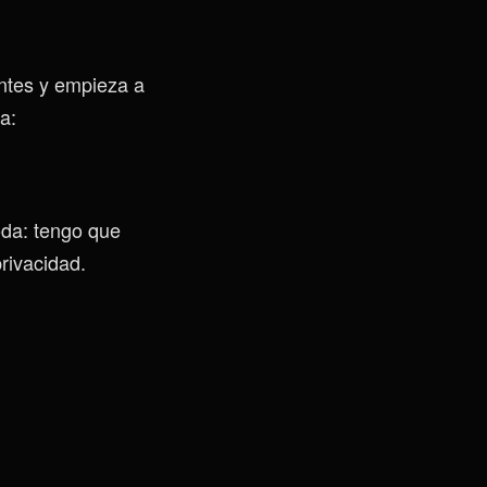
entes y empieza a
a:
oda: tengo que
privacidad.