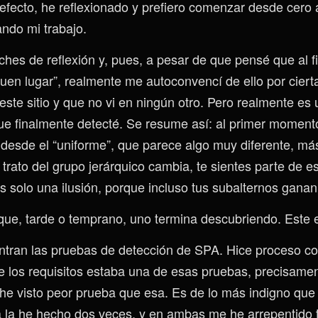
efecto, he reflexionado y prefiero comenzar desde cero 
ando mi trabajo.
ches de reflexión y, pues, a pesar de que pensé que al f
uen lugar”, realmente me autoconvencí de ello por cierta
este sitio y que no vi en ningún otro. Pero realmente es
ue finalmente detecté. Se resume así: al primer momento
o desde el “uniforme”, que parece algo muy diferente, má
 trato del grupo jerárquico cambia, te sientes parte de 
s solo una ilusión, porque incluso tus subalternos gana
ue, tarde o temprano, uno termina descubriendo. Este 
tran las pruebas de detección de SPA. Hice proceso c
de los requisitos estaba una de esas pruebas, precisamen
e visto peor prueba que esa. Es de lo más indigno que
ya la he hecho dos veces, y en ambas me he arrepentido 