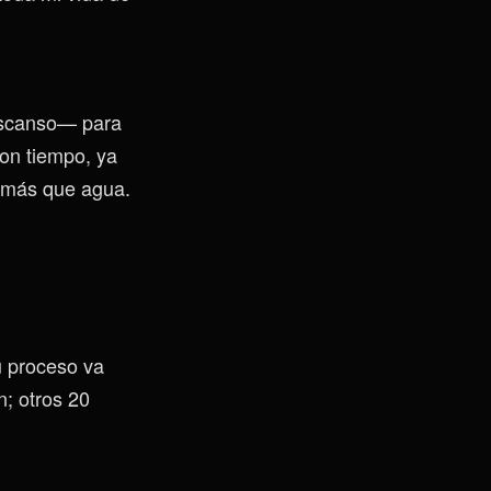
descanso— para
con tiempo, ya
a más que agua.
u proceso va
n; otros 20