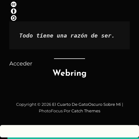
por
mes
Todo tiene una razón de ser.
Acceder
Webring
Copyright © 2026
El Cuarto De GatoOscuro
Sobre Mí
|
PhotoFocus Por
Catch Themes