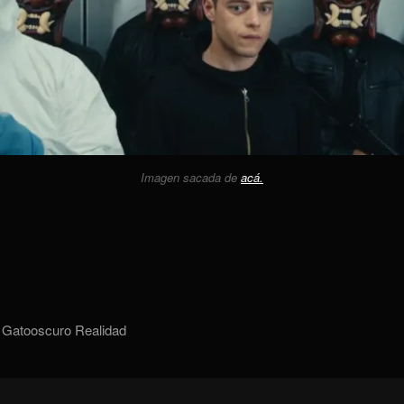
Imagen sacada de
acá.
Gatooscuro
Realidad