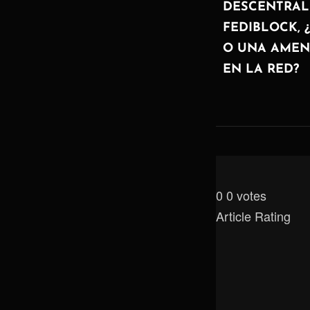
de
ANTERIOR
DESCENTRALI
FEDIBLOCK, 
entradas
O UNA AMEN
EN LA RED?
0
0
votes
Article Rating