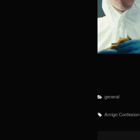
Categorías
General
Etiquetas,
Amigo
Confesion