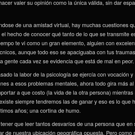
acer valer su opinión como la única válida, sin dar espac
ándose de una amistad virtual, hay muchas cuestiones 
el hecho de conocer qué tanto de lo que se transmite es
empo te vi como un gran elemento, alguien con excelen
écnicos, aunque todo eso se apaciguaba con tus trauma
la gente cada vez se evidencia que está de mal en peor.
sado la labor de la psicología se ejercía con vocación y
ones a esos problemas mentales, ahora todo gira más al 
portar a que costo (la vida de la otra persona) mientras
xiste siempre tendremos las de ganar y eso es lo que 
ltimos años; una cortina de humo.
tener que leer tantos desvaríos de una persona que en
r de nuestra ubicación geográfica opuesta. Pero como s