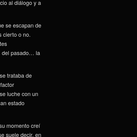
io al diálogo y a
que se escapan de
 cierto o no.
tes
s del pasado… la
 se trataba de
factor
 se luche con un
han estado
 su momento creí
e suele decir, en