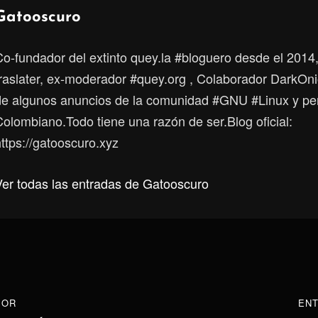
Autor:
Gatooscuro
Co-fundador del extinto quey.la #bloguero desde el 2014
traslater, ex-moderador #quey.org , Colaborador DarkOni
de algunos anuncios de la comunidad #GNU #Linux y p
Colombiano.Todo tiene una razón de ser.Blog oficial:
ttps://gatooscuro.xyz
Ver todas las entradas de Gatooscuro
ón
IOR
ENTRADA
ENT