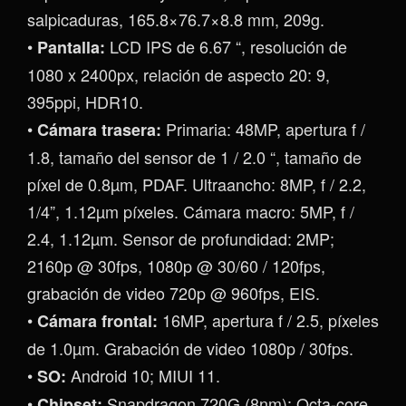
salpicaduras, 165.8×76.7×8.8 mm, 209g.
•
LCD IPS de 6.67 “, resolución de
Pantalla:
1080 x 2400px, relación de aspecto 20: 9,
395ppi, HDR10.
•
Primaria: 48MP, apertura f /
Cámara trasera:
1.8, tamaño del sensor de 1 / 2.0 “, tamaño de
píxel de 0.8µm, PDAF. Ultraancho: 8MP, f / 2.2,
1/4”, 1.12µm píxeles. Cámara macro: 5MP, f /
2.4, 1.12µm. Sensor de profundidad: 2MP;
2160p @ 30fps, 1080p @ 30/60 / 120fps,
grabación de video 720p @ 960fps, EIS.
•
16MP, apertura f / 2.5, píxeles
Cámara frontal:
de 1.0µm. Grabación de video 1080p / 30fps.
•
Android 10; MIUI 11.
SO:
•
Snapdragon 720G (8nm): Octa-core
Chipset: