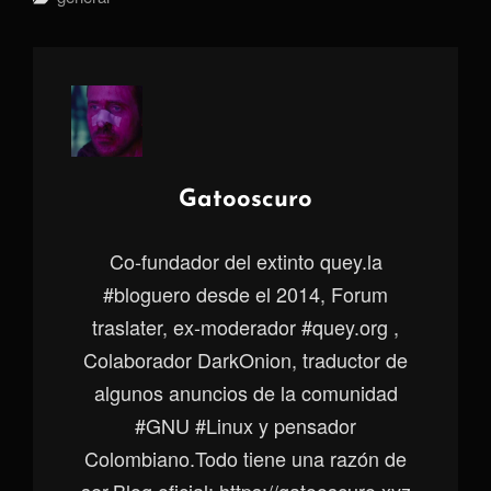
Autor:
Gatooscuro
Co-fundador del extinto quey.la
#bloguero desde el 2014, Forum
traslater, ex-moderador #quey.org ,
Colaborador DarkOnion, traductor de
algunos anuncios de la comunidad
#GNU #Linux y pensador
Colombiano.Todo tiene una razón de
ser.Blog oficial: https://gatooscuro.xyz