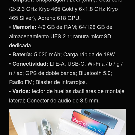
(2×2.3 GHz Kryo 465 Gold y 6×1.8 GHz Kryo
465 Silver), Adreno 618 GPU.
•
4/6 GB de RAM; 64/128 GB de
Memoria:
almacenamiento UFS 2.1; ranura microSD
dedicada.
•
5,020 mAh; Carga rápida de 18W.
Batería:
•
LTE-A; USB-C; Wi-Fi a / b / g /
Conectividad:
n / ac; GPS de doble banda; Bluetooth 5.0;
Radio FM; Blaster de infrarrojos.
•
lector de huellas dactilares de montaje
Varios:
lateral; Conector de audio de 3,5 mm.