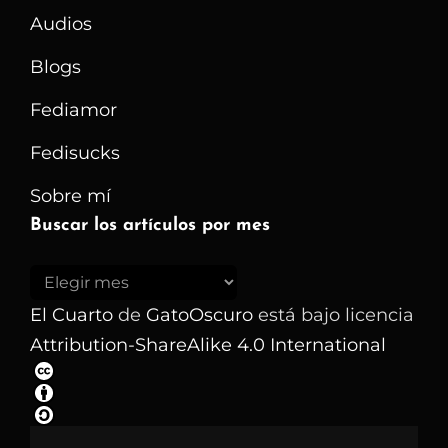
Audios
Blogs
Fediamor
Fedisucks
Sobre mí
Buscar los artículos por mes
Buscar
los
El Cuarto
de
GatoOscuro
está bajo licencia
artículos
Attribution-ShareAlike 4.0 International
por
mes