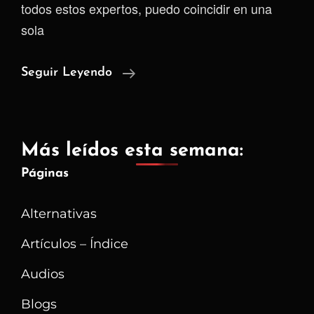
todos estos expertos, puedo coincidir en una
sola
Proyecto
Seguir Leyendo
Tor
¿aliado
O
Más leídos esta semana:
Enemigo?
Páginas
Alternativas
Artículos – Índice
Audios
Blogs