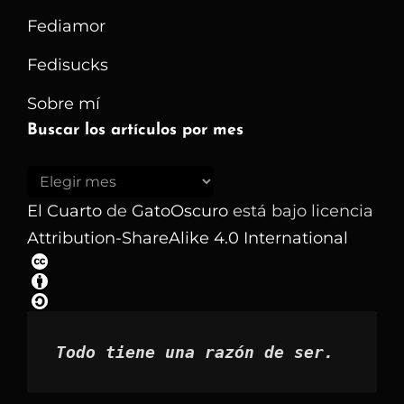
Fediamor
Fedisucks
Sobre mí
Buscar los artículos por mes
Buscar
los
El Cuarto
de
GatoOscuro
está bajo licencia
artículos
Attribution-ShareAlike 4.0 International
por
mes
Todo tiene una razón de ser.