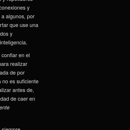
 conexiones y
 a algunos, por
ortar que use una
odos y
nteligencia.
confiar en el
ara realizar
nada de por
 no es suficiente
alizar antes de,
idad de caer en
ente
mo siempre…