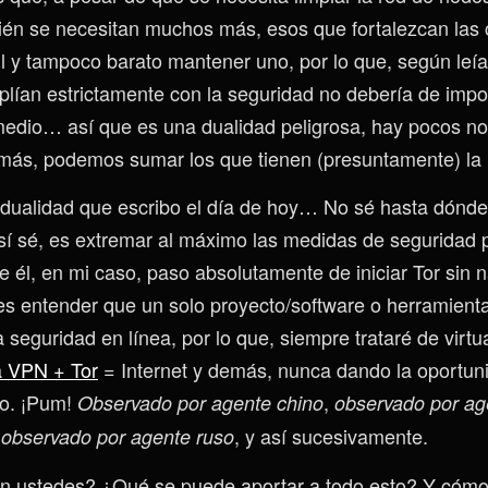
ién se necesitan muchos más, esos que fortalezcan las
il y tampoco barato mantener uno, por lo que, según leía
plían estrictamente con la seguridad no debería de imp
edio… así que es una dualidad peligrosa, hay pocos n
más, podemos sumar los que tienen (presuntamente) la i
 dualidad que escribo el día de hoy… No sé hasta dónde 
 sí sé, es extremar al máximo las medidas de seguridad p
 él, en mi caso, paso absolutamente de iniciar Tor sin 
s entender que un solo proyecto/software o herramienta
 seguridad en línea, por lo que, siempre trataré de virtu
a VPN + Tor
= Internet y demás, nunca dando la oportun
o. ¡Pum!
,
Observado por agente chino
observado por ag
, y así sucesivamente.
 observado por agente ruso
een ustedes? ¿Qué se puede aportar a todo esto? Y có