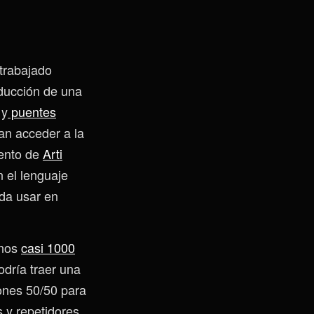
trabajado
oducción de una
 y
puentes
an acceder a la
iento de
Arti
n el lenguaje
da usar en
enos
casi 1000
odría traer una
ones 50/50 para
 y repetidores