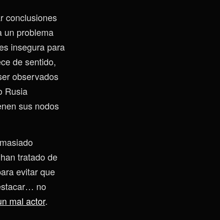
ar conclusiones
ta un problema
 es insegura para
ece de sentido,
 ser observados
o Rusia
ienen sus nodos
demasiado
 han tratado de
ara evitar que
destacar… no
un mal actor
.