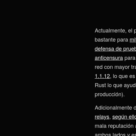
Actualmente, el 
bastante para
mi
defensa de prueb
anticensura
para 
red con mayor tr
1.1.12
, lo que es
Rust lo que ayud
producción).
Adicionalmente d
relays
,
según el
mala reputación 
ambos lados y es