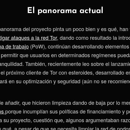
El panorama actual
panorama del proyecto pinta un poco bien y es qué, han 
tigar ataques a la red Tor
, dando como resultado la intr
a de trabajo
(PoW), continúan desarrollando elementos
permitir que usuarios en determinados regímenes pued
anquilidad. También, recientemente leo sobre el lanzam
 el próximo cliente de Tor con esteroides, desarrollado e
ará en su optimización y seguridad (aún no se recomien
e añadir, que hicieron limpieza dando de baja por lo m
los
porque incumplían sus políticas de financiamiento y p
a su proyecto, cuestión que, algunos argumentaban raz
 qué, a pesar de que se necesita limpiar la red de nodos