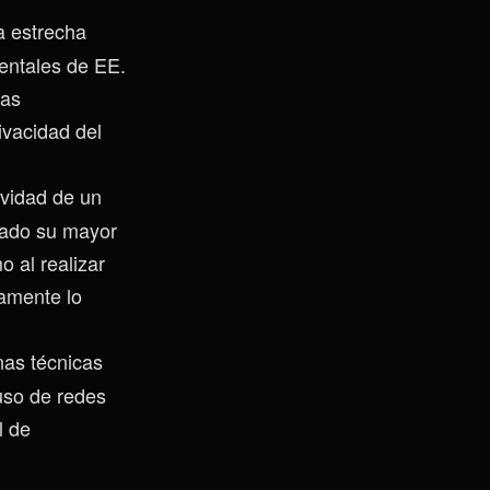
la estrecha
entales de EE.
ias
ivacidad del
ividad de un
mado su mayor
 al realizar
amente lo
nas técnicas
 uso de redes
l de