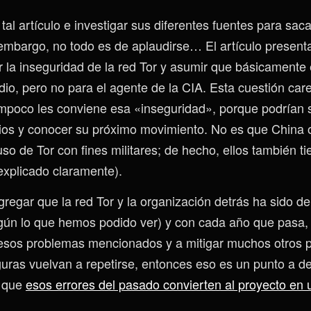
 tal artículo e investigar sus diferentes fuentes para sac
 embargo, no todo es de aplaudirse… El artículo presen
ar la inseguridad de la red Tor y asumir que básicamente
dio, pero no para el agente de la CIA. Esta cuestión car
ampoco les conviene esa «inseguridad», porque podrían
ios y conocer su próximo movimiento. No es que China 
so de Tor con fines militares; de hecho, ellos también t
explicado claramente).
regar que la red Tor y la organización detrás ha sido 
gún lo que hemos podido ver) y con cada año que pasa,
 esos problemas mencionados y a mitigar muchos otros p
guras vuelvan a repetirse, entonces eso es un punto a 
 que
esos errores del pasado convierten al proyecto en 