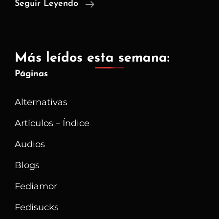
No
Seguir Leyendo
Hay
Escapatoria
De
Más leídos esta semana:
Las
Páginas
Botnets
Alternativas
Artículos – Índice
Audios
Blogs
Fediamor
Fedisucks