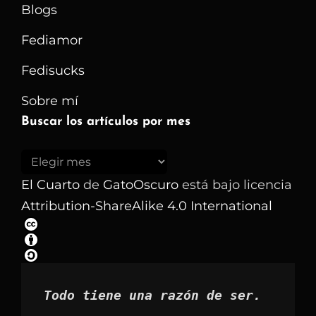
Blogs
El
Concepto
Fediamor
De
Fedisucks
Tiempo
Sobre mí
Buscar los artículos por mes
Buscar
los
El Cuarto
de
GatoOscuro
está bajo licencia
artículos
Attribution-ShareAlike 4.0 International
por
mes
Todo tiene una razón de ser.