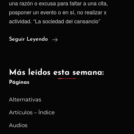
una razón o excusa para faltar a una cita,
posponer un evento o en sí, no realizar x
actividad. “La sociedad del cansancio”
Todos
Seguir Leyendo
Los
Días
Son
Más leídos esta semana:
Lunes:
Páginas
La
Disciplina
Alternativas
Que
Nos
Artículos – Índice
Hace
Audios
Cuestionar