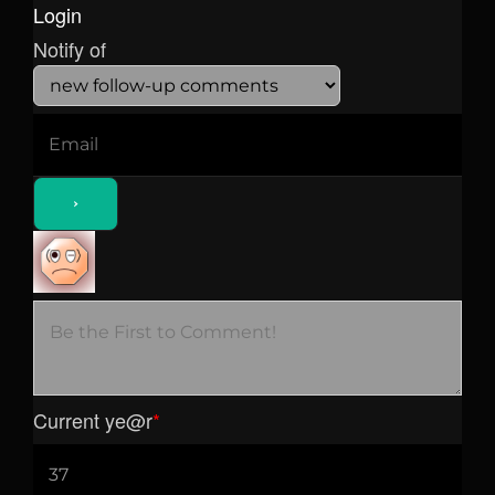
Login
Notify of
Current ye
@r
*