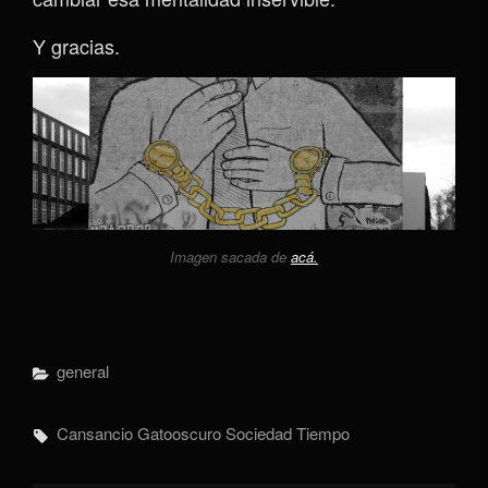
Y gracias.
Imagen sacada de
acá.
Categorías
General
Etiquetas,
Cansancio
Gatooscuro
Sociedad
Tiempo