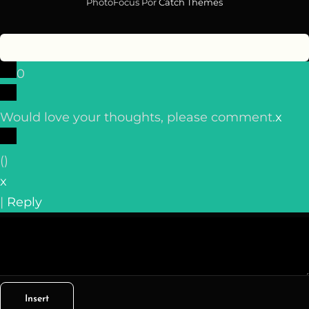
PhotoFocus Por
Catch Themes
0
Would love your thoughts, please comment.
x
(
)
x
|
Reply
Insert