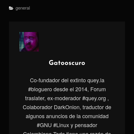
Categorías
General
Autor:
Gatooscuro
Co-fundador del extinto quey.la
#bloguero desde el 2014, Forum
traslater, ex-moderador #quey.org ,
Colaborador DarkOnion, traductor de
algunos anuncios de la comunidad
#GNU #Linux y pensador
Colombiano.Todo tiene una razón de