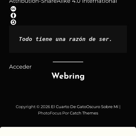
Attribution-ShareAlike 4.0 International
por
mes
Todo tiene una razón de ser.
Acceder
Webring
Copyright © 2026
El Cuarto De GatoOscuro
Sobre Mí
|
PhotoFocus Por
Catch Themes